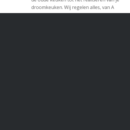
droomkeuken. Wij regelen alles, van A
tot Z.
Lees meer over ons
Inspiratieboek